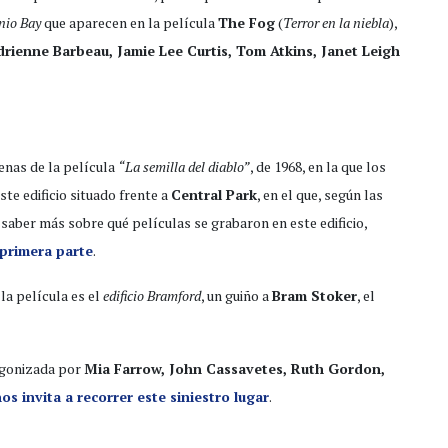
nio Bay
que aparecen en la película
The Fog
(
Terror en la niebla
),
drienne Barbeau, Jamie Lee Curtis, Tom Atkins, Janet Leigh
enas de la película
“La semilla del diablo”
, de 1968, en la que los
te edificio situado frente a
Central Park
, en el que, según las
 saber más sobre qué películas se grabaron en este edificio,
 primera parte
.
la película es el
edificio Bramford
, un guiño a
Bram Stoker
, el
gonizada por
Mia Farrow, John Cassavetes, Ruth Gordon,
s invita a recorrer este siniestro lugar
.