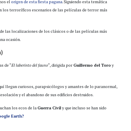
mos el
origen de esta fiesta pagana
. Siguiendo esta temática
os terroríficos escenarios de las películas de terror más
 las localizaciones de los clásicos o de las películas más
una ocasión.
a)
as de “
El laberinto del fauno
“, dirigida por
Guillermo del Toro
y
quí llegan curiosos, parapsicólogos y amantes de lo paranormal,
solación y el abandono de sus edificios destruidos.
cuchan los ecos de la
Guerra Civil
y que incluso se han sido
oogle Earth?