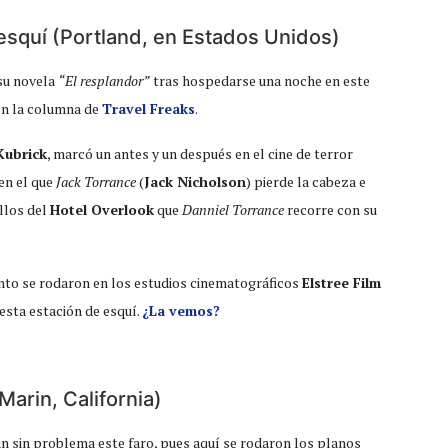
esquí (Portland, en Estados Unidos)
 su novela
“El resplandor”
tras hospedarse una noche en este
 en la columna de
Travel Freaks
.
Kubrick
, marcó un antes y un después en el cine de terror
en el que
Jack Torrance
(
Jack Nicholson
) pierde la cabeza e
illos del
Hotel Overlook
que
Danniel Torrance
recorre con su
into se rodaron en los estudios cinematográficos
Elstree Film
esta estación de esquí.
¿La vemos?
arin, California)
án sin problema este faro, pues aquí se rodaron los planos