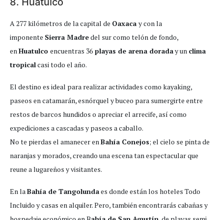
8. Huatulco
A 277 kilómetros de la capital de
Oaxaca
y con la
imponente
Sierra Madre
del sur como telón de fondo,
en
Huatulco
encuentras 36
playas de arena dorada
y un
clima
tropical
casi todo el año.
El destino es ideal para realizar actividades como kayaking,
paseos en catamarán, esnórquel y buceo para sumergirte entre
restos de barcos hundidos o apreciar el arrecife, así como
expediciones a cascadas y paseos a caballo.
No te pierdas el amanecer en
Bahía Conejos
; el cielo se pinta de
naranjas y morados, creando una escena tan espectacular que
reune a lugareños y visitantes.
En la
Bahía de Tangolunda
es donde están los hoteles Todo
Incluido y casas en alquiler. Pero, también encontrarás cabañas y
hospedaje económico en B
ahía de San Agustín
, de playas semi