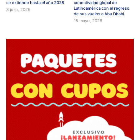
se extiende hasta el año 2028
conectividad global de
Latinoamérica con el regreso
3 julio, 2026
de sus vuelos a Abu Dhabi
15 mayo, 2026