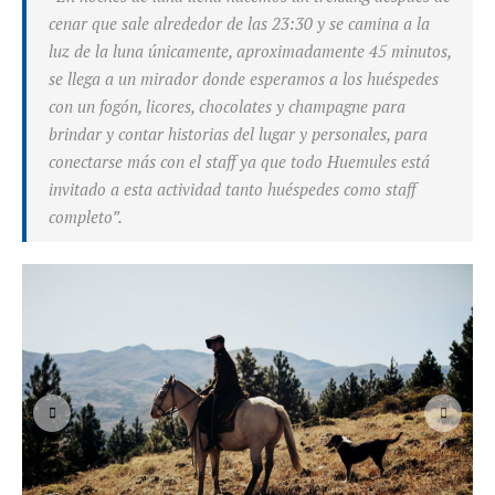
cenar que sale alrededor de las 23:30 y se camina a la
luz de la luna únicamente, aproximadamente 45 minutos,
se llega a un mirador donde esperamos a los huéspedes
con un fogón, licores, chocolates y champagne para
brindar y contar historias del lugar y personales, para
conectarse más con el staff ya que todo Huemules está
invitado a esta actividad tanto huéspedes como staff
completo”.