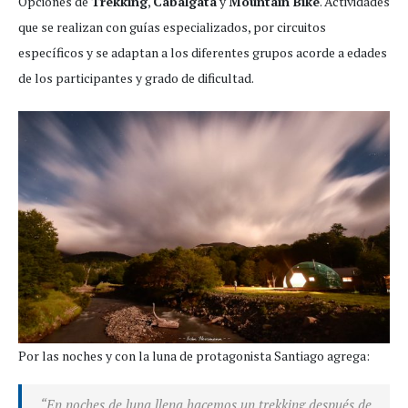
Opciones de
Trekking
,
Cabalgata
y
Mountain Bike
. Actividades
que se realizan con guías especializados, por circuitos
específicos y se adaptan a los diferentes grupos acorde a edades
de los participantes y grado de dificultad.
Por las noches y con la luna de protagonista Santiago agrega:
“
En noches de luna llena hacemos un trekking después de