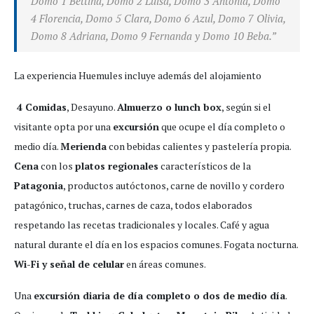
Domo 1 Bettina, Domo 2 Luisa, Domo 3 Antonia, Domo
4 Florencia, Domo 5 Clara, Domo 6 Azul, Domo 7 Olivia,
Domo 8 Adriana, Domo 9 Fernanda y Domo 10 Beba.”
La experiencia Huemules incluye además del alojamiento
4 Comidas
, Desayuno.
Almuerzo o lunch box
, según si el
visitante opta por una
excursión
que ocupe el día completo o
medio día.
Merienda
con bebidas calientes y pastelería propia.
Cena
con los
platos regionales
característicos de la
Patagonia
, productos autóctonos, carne de novillo y cordero
patagónico, truchas, carnes de caza, todos elaborados
respetando las recetas tradicionales y locales. Café y agua
natural durante el día en los espacios comunes. Fogata nocturna.
Wi-Fi y señal de celular
en áreas comunes.
Una
excursión diaria de día completo o dos de medio día
.