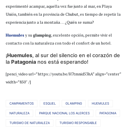
experimenté acampar, aquella vez fue junto al mar, en Playa
Unión, también en la provincia de Chubut, es tiempo de repetir la
experiencia junto a la montaña … ¿Quién se suma?
Huemules
y su
glamping
, excelente opción, permite vivir el
contacto con la naturaleza con todo el confort de un hotel.
¡
Huemules
, al sur del silencio en el corazón de
la
Patagonia
nos está esperando!
[penci_video url=”https://youtu.be/H7tmnid53hA” align=”center”
width=”850″ /]
CAMPAMENTOS
ESQUEL
GLAMPING
HUEMULES
NATURALEZA
PARQUE NACIONAL LOS ALERCES
PATAGONIA
TURISMO DE NATURALEZA
TURISMO RESPONSABLE