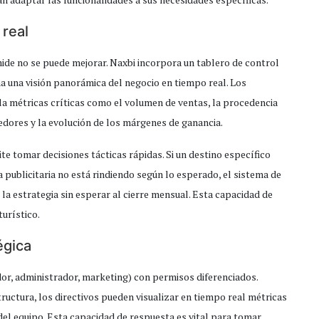
 real
mide no se puede mejorar. Naxbi incorpora un tablero de control
a una visión panorámica del negocio en tiempo real. Los
lla métricas críticas como el volumen de ventas, la procedencia
dedores y la evolución de los márgenes de ganancia.
e tomar decisiones tácticas rápidas. Si un destino específico
publicitaria no está rindiendo según lo esperado, el sistema de
la estrategia sin esperar al cierre mensual. Esta capacidad de
turístico.
égica
dor, administrador, marketing) con permisos diferenciados.
ructura, los directivos pueden visualizar en tiempo real métricas
del equipo. Esta capacidad de respuesta es vital para tomar