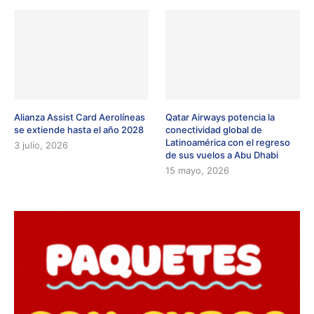
Alianza Assist Card Aerolíneas
Qatar Airways potencia la
se extiende hasta el año 2028
conectividad global de
Latinoamérica con el regreso
3 julio, 2026
de sus vuelos a Abu Dhabi
15 mayo, 2026