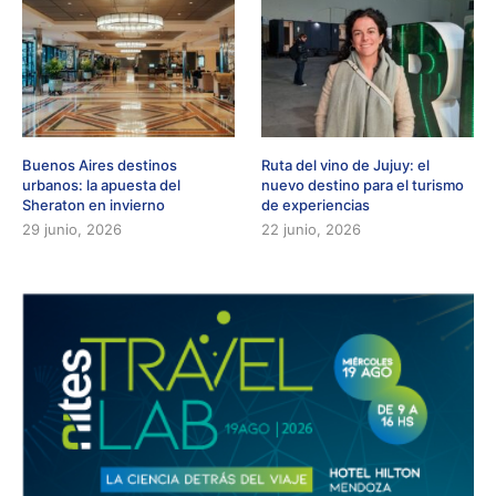
Buenos Aires destinos
Ruta del vino de Jujuy: el
urbanos: la apuesta del
nuevo destino para el turismo
Sheraton en invierno
de experiencias
29 junio, 2026
22 junio, 2026