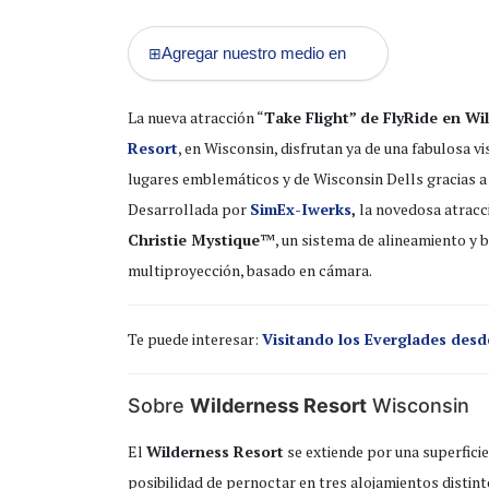
Agregar nuestro medio en
⊞
La nueva atracción “
Take Flight” de FlyRide en W
Resort
, en Wisconsin, disfrutan ya de una fabulosa vi
lugares emblemáticos y de Wisconsin Dells gracias a 
Desarrollada por
SimEx-Iwerks
,
la novedosa atracc
Christie Mystique
™, un sistema de alineamiento y 
multiproyección, basado en cámara.
Te puede interesar:
Visitando los Everglades des
Sobre
Wilderness Resort
Wisconsin
El
Wilderness Resort
se extiende por una superficie
posibilidad de pernoctar en tres alojamientos distinto