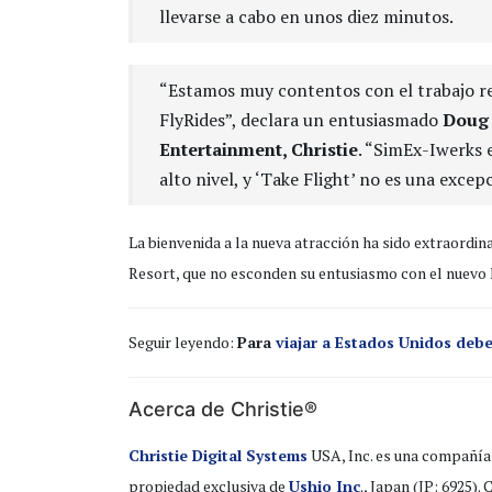
llevarse a cabo en unos diez minutos.
“Estamos muy contentos con el trabajo re
FlyRides”, declara un entusiasmado
Doug 
Entertainment, Christie
. “SimEx-Iwerks 
alto nivel, y ‘Take Flight’ no es una excep
La bienvenida a la nueva atracción ha sido extraordi
Resort, que no esconden su entusiasmo con el nuevo 
Seguir leyendo:
Para
viajar a Estados Unidos deb
Acerca de Christie®
Christie Digital Systems
USA, Inc. es una compañía 
propiedad exclusiva de
Ushio Inc
., Japan (JP: 6925).