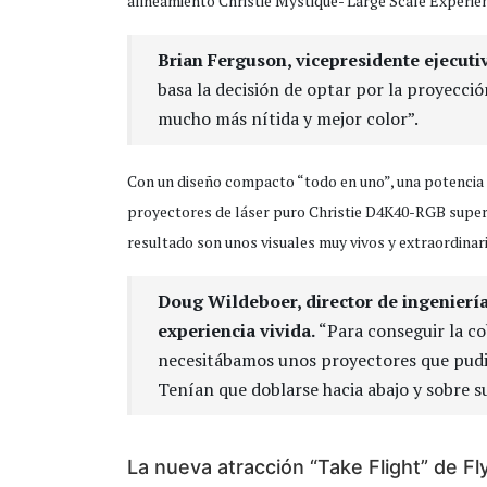
alineamiento Christie Mystique- Large Scale Experien
Brian Ferguson, vicepresidente ejecut
basa la decisión de optar por la proyecci
mucho más nítida y mejor color”.
Con un diseño compacto “todo en uno”, una potencia 
proyectores de láser puro Christie D4K40-RGB supera
resultado son unos visuales muy vivos y extraordinar
Doug Wildeboer, director de ingeniería
experiencia vivida.
“Para conseguir la c
necesitábamos unos proyectores que pudie
Tenían que doblarse hacia abajo y sobre su
La nueva atracción “Take Flight” de F