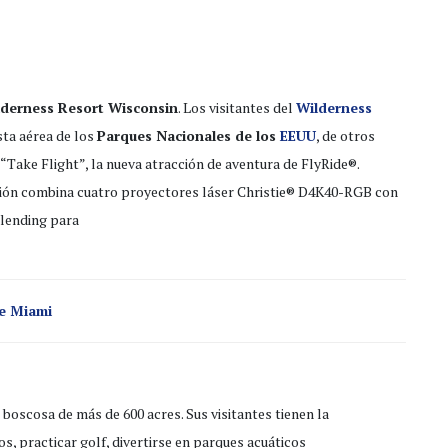
ilderness Resort Wisconsin
. Los visitantes del
Wilderness
sta aérea de los
Parques Nacionales de los
EEUU
, de otros
“Take Flight”, la nueva atracción de aventura de FlyRide®.
ión combina cuatro proyectores láser Christie® D4K40-RGB con
blending para
de Miami
 boscosa de más de 600 acres. Sus visitantes tienen la
s, practicar golf, divertirse en parques acuáticos