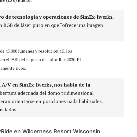
ce (LSE) Edition.
ivo de tecnología y operaciones de SimEx-Iwerks
,
ón RGB de láser puro en que “ofrece una imagen
de 45.000 lúmenes y resolución 4K, los
n el 95% del espacio de color Rec.2020. El
iamente ricos.
 A/V en SimEx-Iwerks, nos habla de la
obertura adecuada del domo tridimensional
ran orientarse en posiciones nada habituales.
s lados.
lyRide en Wilderness Resort Wisconsin