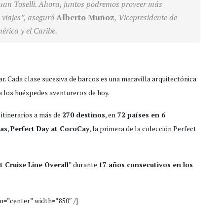
uan Toselli. Ahora, juntos podremos proveer más
 viajes”, aseguró
Alberto Muñoz
, Vicepresidente de
rica y el Caribe.
r. Cada clase sucesiva de barcos es una maravilla arquitectónica
a los huéspedes aventureros de hoy.
itinerarios a más de
270 destinos
, en
72 países en 6
mas
,
Perfect Day at CocoCay
, la primera de la colección Perfect
t Cruise Line Overall
” durante
17 años consecutivos en los
n=”center” width=”850″ /]