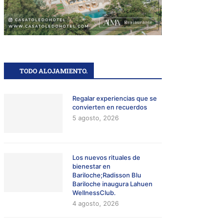
TODO ALOJAMIENTO.
Regalar experiencias que se
convierten en recuerdos
5 agosto, 2026
and Princess marca regreso tras
“Caribe sin visa”: el crucero si
Los nuevos rituales de
bienestar en
15 años
fronteras que...
Bariloche;Radisson Blu
Bariloche inaugura Lahuen
4 julio, 2025
12 junio, 2025
WellnessClub.
4 agosto, 2026