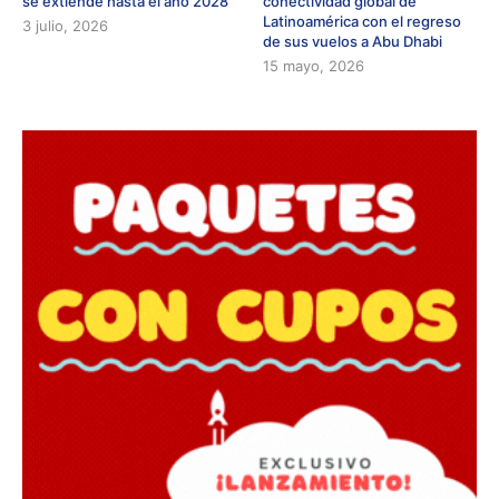
se extiende hasta el año 2028
conectividad global de
Latinoamérica con el regreso
3 julio, 2026
de sus vuelos a Abu Dhabi
15 mayo, 2026