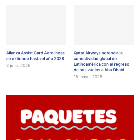
Alianza Assist Card Aerolíneas
Qatar Airways potencia la
se extiende hasta el año 2028
conectividad global de
Latinoamérica con el regreso
3 julio, 2026
de sus vuelos a Abu Dhabi
15 mayo, 2026