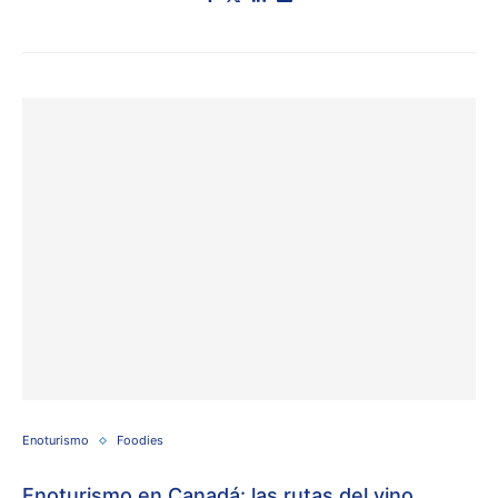
Enoturismo
Foodies
Enoturismo en Canadá: las rutas del vino